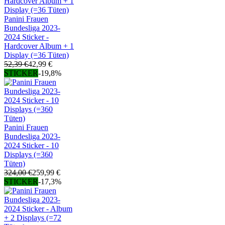
Panini Frauen
Bundesliga 2023-
2024 Sticker -
Hardcover Album + 1
Display (=36 Tüten)
52,39 €
42,99 €
STICKER
-19,8%
Panini Frauen
Bundesliga 2023-
2024 Sticker - 10
Displays (=360
Tüten)
324,00 €
259,99 €
STICKER
-17,3%