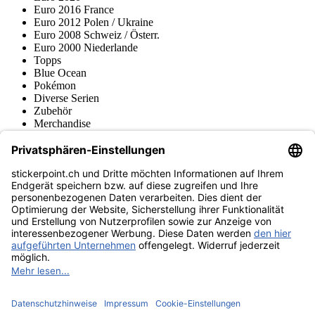
Euro 2016 France
Euro 2012 Polen / Ukraine
Euro 2008 Schweiz / Österr.
Euro 2000 Niederlande
Topps
Blue Ocean
Pokémon
Diverse Serien
Zubehör
Merchandise
Produktmuseum
Fußball-Turniere
stickerpoint.ch Newsletter
Jetzt anmelden für Neuheiten und Angebote:
stickerpoint.ch
Impressum
Datenschutz
AGB
Widerrufsbelehrung und Muster-
Vertrag widerrufen
Widerrufsformular
Erklärung zur
Barrierefreiheit
Kontakt
Jobs
Informationen
Versand & Lieferung
Batteriegesetzhinweise
Produktmuseum
Ankauf
von Alben/Stickern
Panini Sticker nachbestellen
Panini
Tauschbörse
Panini Checklisten
Panini Collectors App